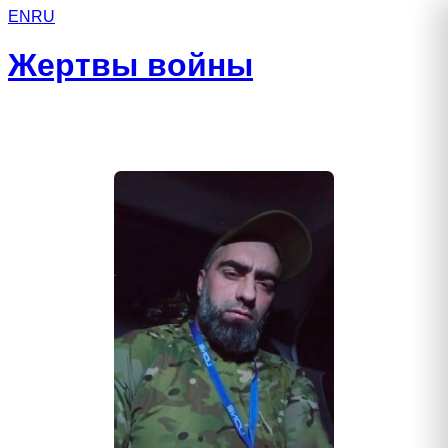
EN
RU
Жертвы войны