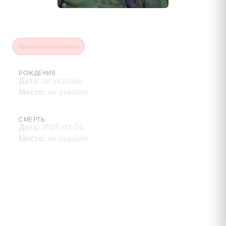
Березанский Николай Иванович
Проверенная запись
РОЖДЕНИЕ
Дата
:
не указано
Место
:
не указано
СМЕРТЬ
Дата
:
2025-03-24
Место
:
не указано