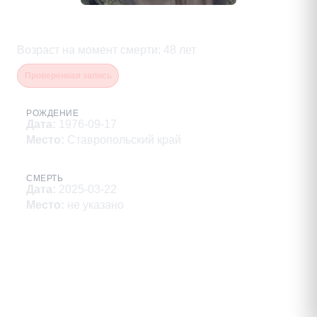
Боголюбов Сергей Николаевич
Возраст на момент смерти
:
48
лет
Проверенная запись
РОЖДЕНИЕ
Дата
:
1976-09-17
Место
:
Ставропольский край
СМЕРТЬ
Дата
:
2025-03-22
Место
:
не указано