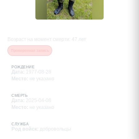
Бородулин Владимир Иванович
Возраст на момент смерти
:
47
лет
Проверенная запись
РОЖДЕНИЕ
Дата
:
1977-08-28
Место
:
не указано
СМЕРТЬ
Дата
:
2025-04-08
Место
:
не указано
СЛУЖБА
Род войск
:
добровольцы