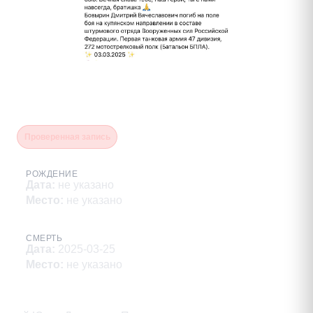
Бовырин Дмитрий
Вячеславович
Проверенная запись
РОЖДЕНИЕ
Дата
:
не указано
Место
:
не указано
СМЕРТЬ
Дата
:
2025-03-25
Место
:
не указано
Описание