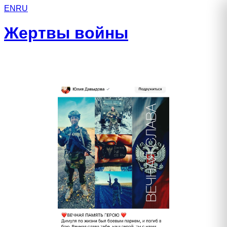
EN
RU
Жертвы войны