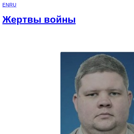
EN
RU
Жертвы войны