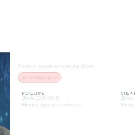
Бухмиллер Антон Алекса
Возраст на момент смерти
:
38
лет
Проверенная запись
РОЖДЕНИЕ
СМЕРТ
Дата
:
1986-09-10
Дата
:
Место
:
Кировская область
Мест