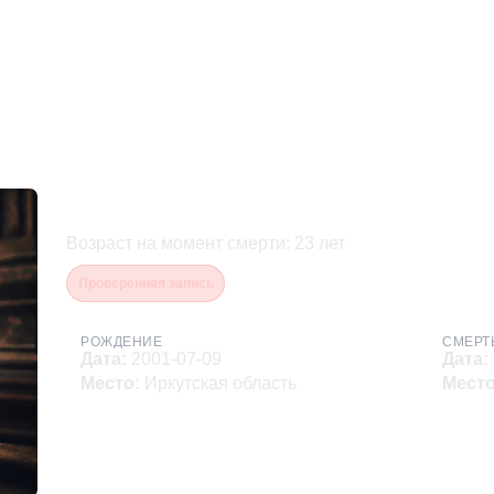
Бутаков Игорь Андрееви
Возраст на момент смерти
:
23
лет
Проверенная запись
РОЖДЕНИЕ
СМЕРТ
Дата
:
2001-07-09
Дата
:
Место
:
Иркутская область
Мест