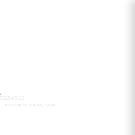
ч
Ь
2025-03-20
о
:
поселок Новонукутский