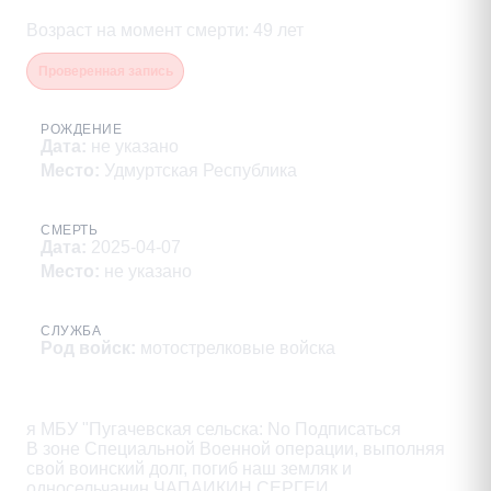
Возраст на момент смерти
:
49
лет
Проверенная запись
РОЖДЕНИЕ
Дата
:
не указано
Место
:
Удмуртская Республика
СМЕРТЬ
Дата
:
2025-04-07
Место
:
не указано
СЛУЖБА
Род войск
:
мотострелковые войска
Описание
я МБУ "Пугачевская сельска: No Подписаться

В зоне Специальной Военной операции, выполняя

свой воинский долг, погиб наш земляк и

односельчанин ЧАПАИКИН СЕРГЕИ
