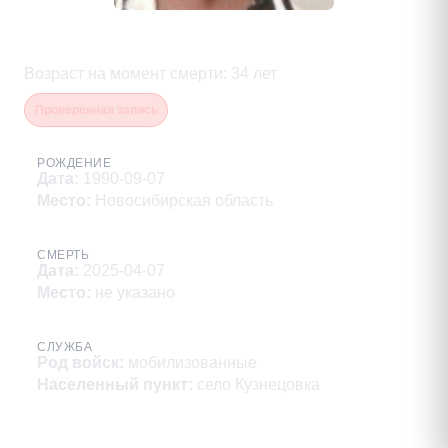
Чебаков Олег Олегович
Возраст на момент смерти
:
34
лет
Проверенная запись
РОЖДЕНИЕ
Дата
:
1990-09-07
Место
:
Новосибирская область
СМЕРТЬ
Дата
:
2025-04-07
Место
:
не указано
СЛУЖБА
Род войск
:
мобилизованные
Населенный пункт
:
село Кузнецовка