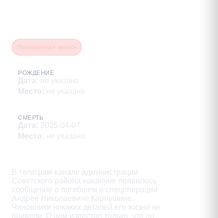
Чеботарев Геннадий
Владимирович
Проверенная запись
РОЖДЕНИЕ
Дата
:
не указано
Место
:
не указано
СМЕРТЬ
Дата
:
2025-04-07
Место
:
не указано
Описание
В телеграм-канале администрации

Советского района накануне появилось

сообщение о погибшем в спецоперации

Андрее Николаевиче Карпушине.

Чиновники никаких деталей его жизни не

привели. O нем известно только, что он
