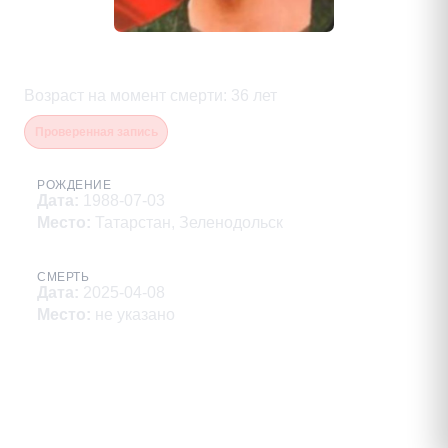
Черяшов Александр Николаевич
Возраст на момент смерти
:
36
лет
Проверенная запись
РОЖДЕНИЕ
Дата
:
1988-07-03
Место
:
Татарстан, Зеленодольск
СМЕРТЬ
Дата
:
2025-04-08
Место
:
не указано