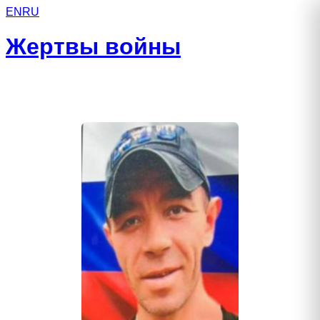
EN
RU
Жертвы войны