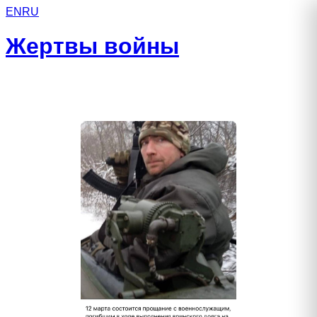
EN
RU
Жертвы войны