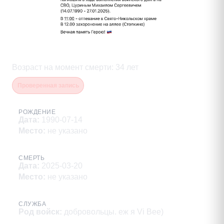
Цурин Михаил Сергеевич
Возраст на момент смерти
:
34
лет
Проверенная запись
РОЖДЕНИЕ
Дата
:
1990-07-14
Место
:
не указано
СМЕРТЬ
Дата
:
2025-03-20
Место
:
не указано
СЛУЖБА
Род войск
:
добровольцы. еж я Vi Bee)