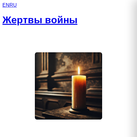
EN
RU
Жертвы войны
Давыдов Андрей Сергеевич