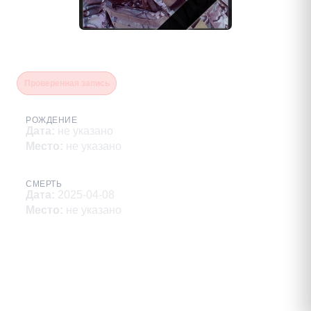
Дебердеев Рашид
Проверенная запись
РОЖДЕНИЕ
Дата
:
не указано
Место
:
не указано
СМЕРТЬ
Дата
:
2025-04-08
Место
:
не указано