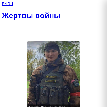
EN
RU
Жертвы войны