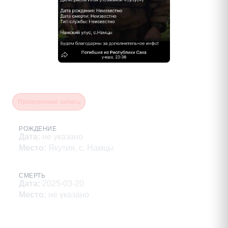
Делиграсов Илья Андреевич
Проверенная запись
РОЖДЕНИЕ
Дата
:
не указано
Место
:
Якутия, с. Намцы
СМЕРТЬ
Дата
:
2025-03-20
Место
:
не указано
Описание