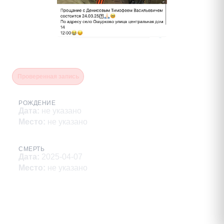
Денисов Тимофей Васильевич
Проверенная запись
РОЖДЕНИЕ
Дата
:
не указано
Место
:
не указано
СМЕРТЬ
Дата
:
2025-04-07
Место
:
не указано