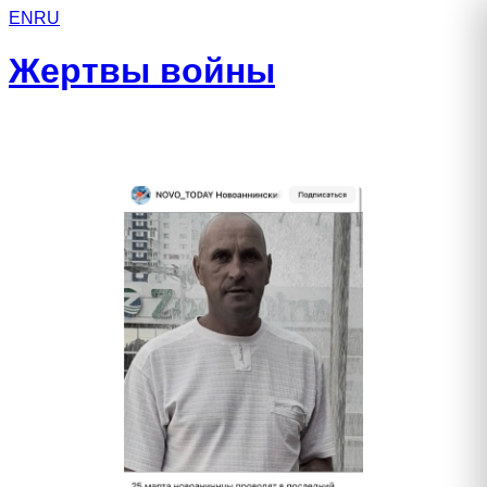
EN
RU
Жертвы войны