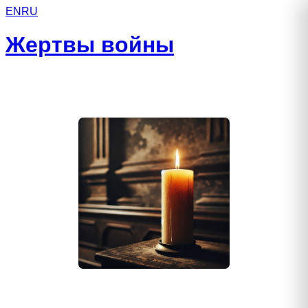
EN
RU
Жертвы войны
Джагаев Сергей Аланович