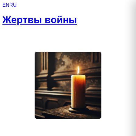
EN
RU
Жертвы войны
Джатдоев Альберт Ханапиевич