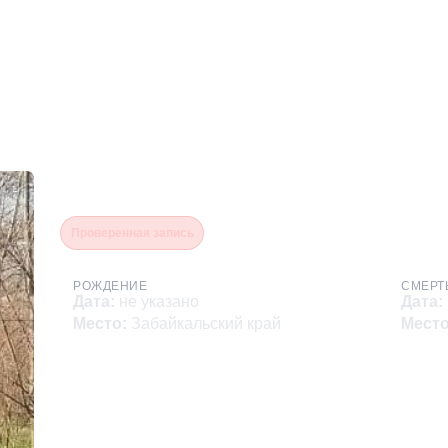
Эпов Игорь Евгеньевич
Проверенная запись
РОЖДЕНИЕ
СМЕРТ
Дата
:
не указано
Дата
:
Место
:
Забайкальский край
Мест