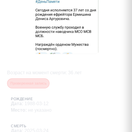
Ермишин Денис Артурович
Возраст на момент смерти
:
36
лет
Проверенная запись
РОЖДЕНИЕ
Дата
:
1988-03-12
Место
:
не указано
СМЕРТЬ
Дата
:
2025-03-24