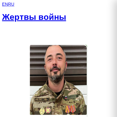
EN
RU
Жертвы войны