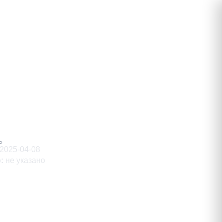
вич
Ь
2025-04-08
о
:
не указано