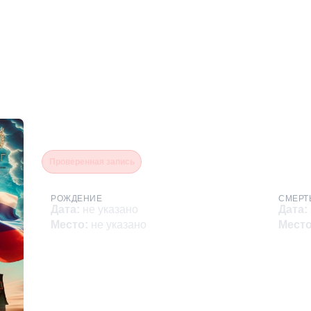
Феткуллин Альберт Риво
Проверенная запись
РОЖДЕНИЕ
СМЕРТ
Дата
:
не указано
Дата
:
Место
:
не указано
Мест