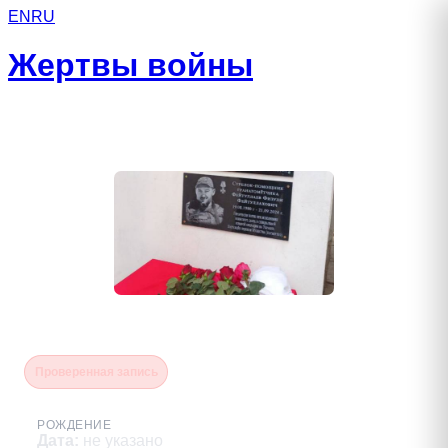
EN
RU
Жертвы войны
Фейтуллаев Физули
Проверенная запись
РОЖДЕНИЕ
Дата
:
не указано