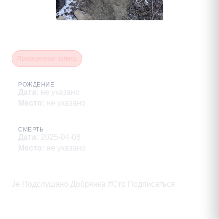
Гарбузов Андрей Сергеевич
Проверенная запись
РОЖДЕНИЕ
Дата
:
не указано
Место
:
не указано
СМЕРТЬ
Дата
:
2025-04-08
Место
:
не указано
Описание
Je Подслушано Добрянка #Сто Подписаться