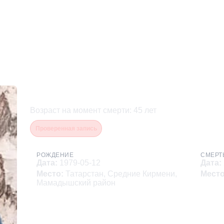
Гаянов Ильнур Ильсуров
Возраст на момент смерти
:
45
лет
Проверенная запись
РОЖДЕНИЕ
СМЕРТ
Дата
:
1979-05-12
Дата
:
Место
:
Татарстан, Средние Кирмени,
Мест
Мамадышский район