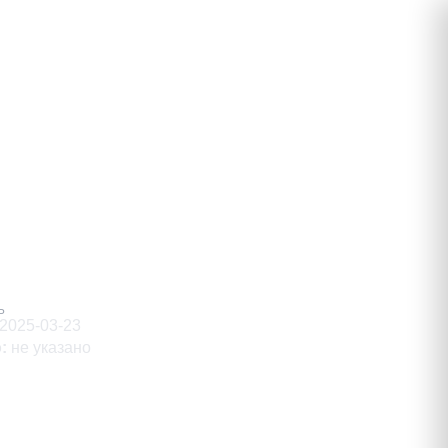
ич
Ь
2025-03-23
о
:
не указано