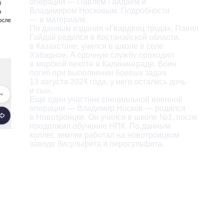
операции — Павлом Гайдаем и

Владимиром Носковым. Подробности

— в материале.

По данным издания «Гвардеец труда», Павел

Гайдай родился в Костанайской области,

в Казахстане, учился в школе в селе

Хабарное. А срочную службу проходил

в морской пехоте в Калининграде. Воин

погиб при выполнении боевых задач

13 августа 2024 года, у него остались дочь

и сын.

Еще один участник специальной военной

операции — Владимир Носков — родился

в Новотроицке. Он учился в школе №1, после

продолжил обучение НПК. По данным

коллег, земляк работал на новотроицком

заводе бисульфита и пиросульфита.