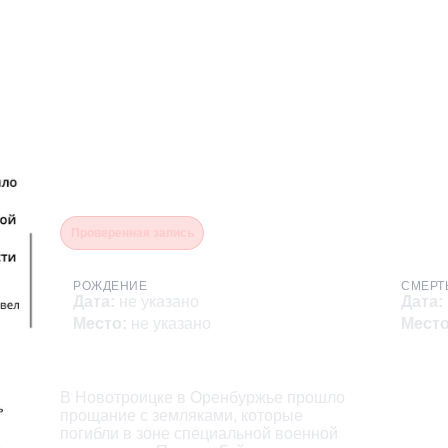
Гайдай Павел
Проверенная запись
РОЖДЕНИЕ
СМЕРТ
Дата
:
не указано
Дата
:
Место
:
не указано
Мест
Описание
В Новотроицке в Оренбуржье прошло

прощание с земляками, которые

погибли в зоне специальной военной
