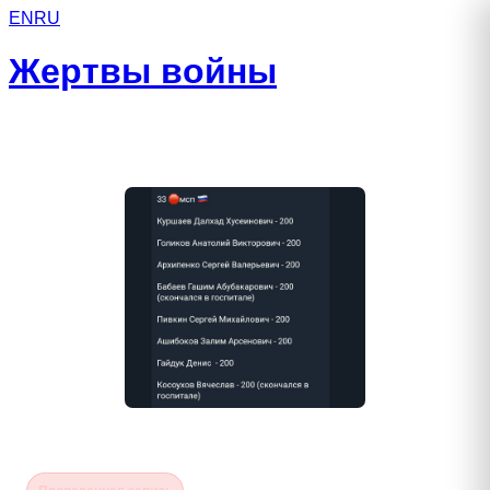
EN
RU
Жертвы войны
Гайдук Денис