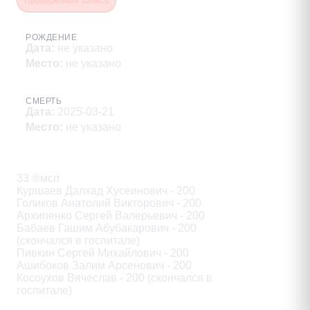
Проверенная запись
РОЖДЕНИЕ
Дата
:
не указано
Место
:
не указано
СМЕРТЬ
Дата
:
2025-03-21
Место
:
не указано
Описание
33 ®мсп

Куршаев Далхад Хусеинович - 200

Голиков Анатолий Викторович - 200

Архипенко Сергей Валерьевич - 200

Бабаев Гашим Абубакарович - 200

(скончался в госпитале)

Пивкин Сергей Михайлович - 200

Ашибоков Залим Арсенович - 200

Косоухов Вячеслав - 200 (скончался в

госпитале)