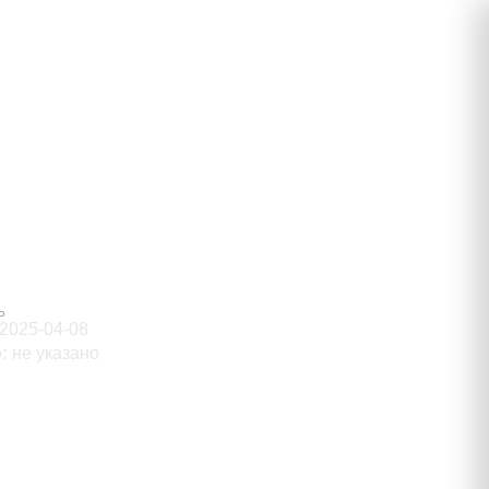
ович
Ь
2025-04-08
о
:
не указано