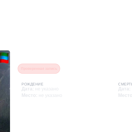
Газиев Шамиль Сраждин
Проверенная запись
РОЖДЕНИЕ
СМЕРТ
Дата
:
не указано
Дата
:
Место
:
не указано
Мест