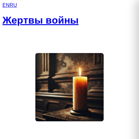
EN
RU
Жертвы войны
Газимагомедов Тимур