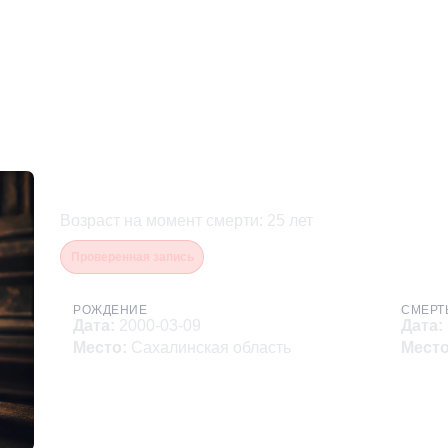
Гоголев Николай Михайл
Возраст на момент смерти
:
25
лет
Проверенная запись
РОЖДЕНИЕ
СМЕРТ
Дата
:
2000-03-09
Дата
:
Место
:
Сахалинская область
Мест