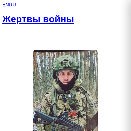
EN
RU
Жертвы войны