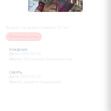
Гордеев Кирилл Алексеевич
Возраст на момент смерти
:
23
лет
Проверенная запись
РОЖДЕНИЕ
Дата
:
2002-02-28
Место
:
Республика Башкортостан
СМЕРТЬ
Дата
:
2025-03-22
Место
:
деревня Кандаковка