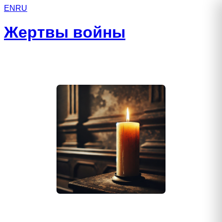
EN
RU
Жертвы войны
Горенко Игорь Анатольевич