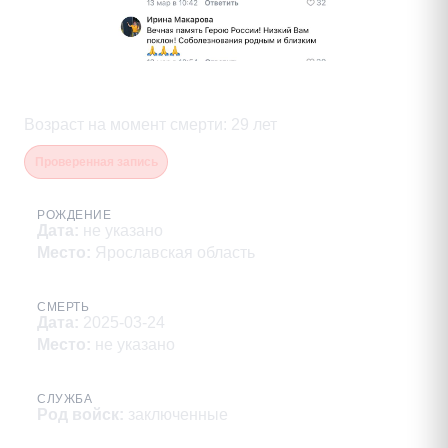
Горовский Сергей Валерьевич
Возраст на момент смерти
:
29
лет
Проверенная запись
РОЖДЕНИЕ
Дата
:
не указано
Место
:
Ярославская область
СМЕРТЬ
Дата
:
2025-03-24
Место
:
не указано
СЛУЖБА
Род войск
:
заключенные