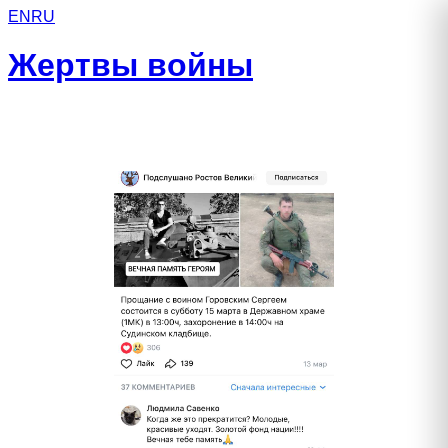
EN
RU
Жертвы войны