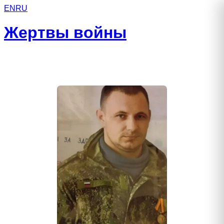
EN
RU
Жертвы войны