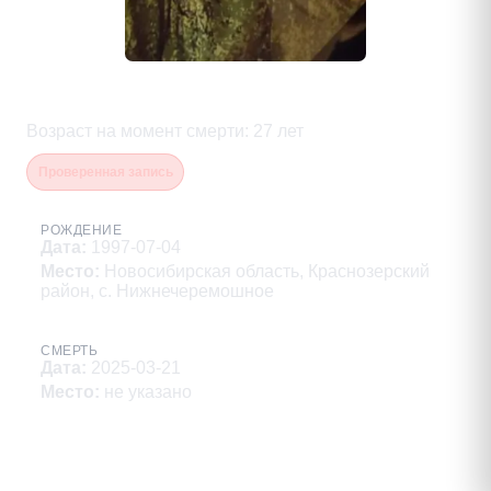
Гревцев Сергей Викторович
Возраст на момент смерти
:
27
лет
Проверенная запись
РОЖДЕНИЕ
Дата
:
1997-07-04
Место
:
Новосибирская область, Краснозерский
район, с. Нижнечеремошное
СМЕРТЬ
Дата
:
2025-03-21
Место
:
не указано