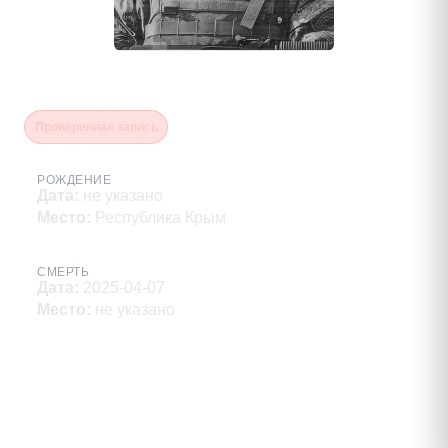
Хлонин Сергей Вадимович
Проверенная запись
РОЖДЕНИЕ
Дата
:
не указано
Место
:
Республика Крым
СМЕРТЬ
Дата
:
2025-04-07
Место
:
не указано