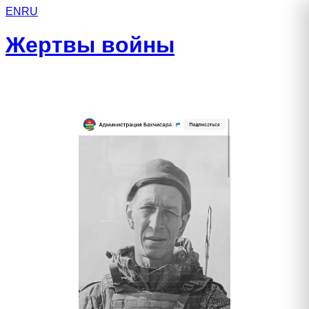
EN
RU
Жертвы войны