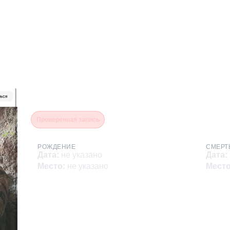
Истомин Валерий Влади
Проверенная запись
РОЖДЕНИЕ
СМЕРТ
Дата
:
не указано
Дата
:
Место
:
не указано
Мест