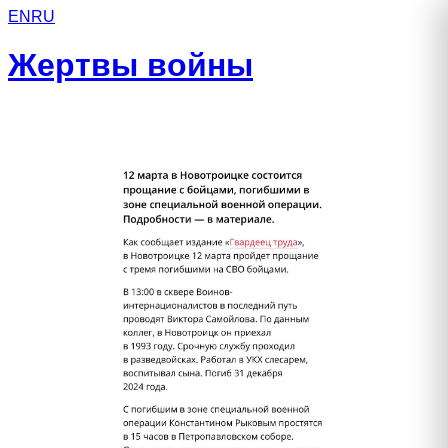
EN
RU
Жертвы войны