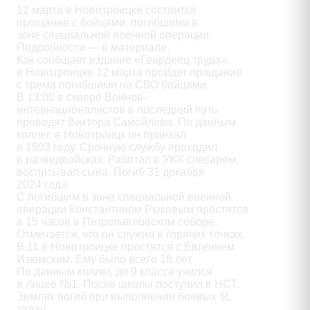
12 марта в Новотроицке состоится

прощание с бойцами, погибшими в

зоне специальной военной операции.

Подробности — в материале.

Как сообщает издание «Гвардеец труда»,

в Новотроицке 12 марта пройдет прощание

с тремя погибшими на СВО бойцами.

В 13:00 в сквере Воинов-

интернационалистов в последний путь

проводят Виктора Самойлова. По данным

коллег, в Новотроицк он приехал

в 1993 году. Срочную службу проходил

в разведвойсках. Работал в УКХ слесарем,

воспитывал сына. Погиб 31 декабря

2024 года.

С погибшим в зоне специальной военной

операции Константином Рыковым простятся

в 15 часов в Петропавловском соборе.

Отмечается, что он служил в горячих точках.

В 11 в Новотроицке простятся с Евгением

Изюмским. Ему было всего 18 лет.

По данным коллег, до 9 класса учился

в лицее №1. После школы поступил в НСТ.

Земляк погиб при выполнении боевых §L

задач.
