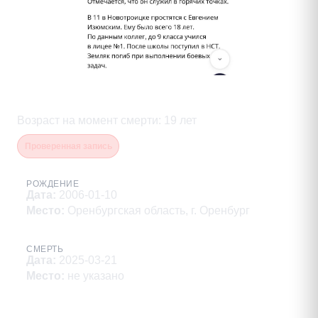
Изюмский Евгений Иванович
Возраст на момент смерти
:
19
лет
Проверенная запись
РОЖДЕНИЕ
Дата
:
2006-01-10
Место
:
Оренбургская область, г. Оренбург
СМЕРТЬ
Дата
:
2025-03-21
Место
:
не указано
Описание