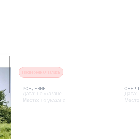
Калаа Айдын Артурович
Проверенная запись
РОЖДЕНИЕ
СМЕРТ
Дата
:
не указано
Дата
:
Место
:
не указано
Мест