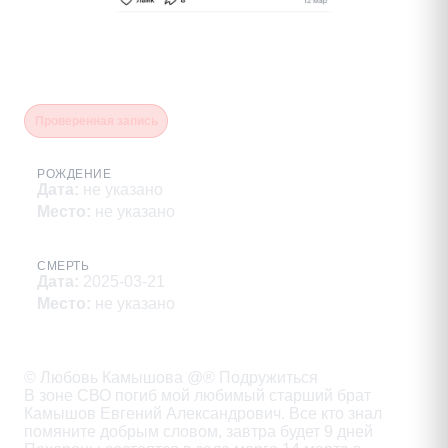
Камышов Евгений
Александрович
Проверенная запись
РОЖДЕНИЕ
Дата
:
не указано
Место
:
не указано
СМЕРТЬ
Дата
:
2025-03-21
Место
:
не указано
Описание
© Любовь Камышова @® Подружиться

В зоне СВО погиб мой любимый старший брат

Камышов Евгений Александрович. Все кто знал

помяните добрым словом, завтра будет 9 дней
