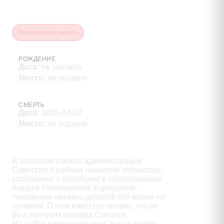
Карпушин Андрей Николаевич
Проверенная запись
РОЖДЕНИЕ
Дата
:
не указано
Место
:
не указано
СМЕРТЬ
Дата
:
2025-04-07
Место
:
не указано
Описание
В телеграм-канале администрации

Советского района накануне появилось

сообщение о погибшем в спецоперации

Андрее Николаевиче Карпушине.

Чиновники никаких деталей его жизни не

привели. O нем известно только, что он

был жителем поселка Степное.

На сайте администрации Энгельсского
