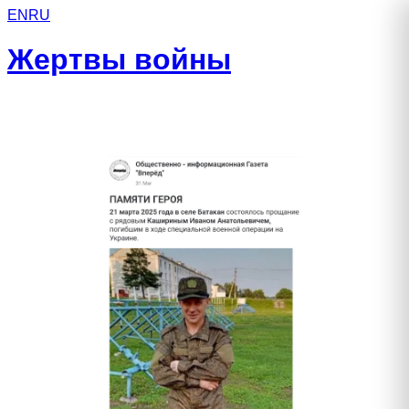
EN
RU
Жертвы войны