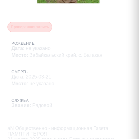
Каширин Иван Анатольевич
Проверенная запись
РОЖДЕНИЕ
Дата
:
не указано
Место
:
Забайкальский край, с. Батакан
СМЕРТЬ
Дата
:
2025-03-21
Место
:
не указано
СЛУЖБА
Звание
:
Рядовой
Описание
aN Общественно - информационная Газета

ПАМЯТИ ГЕРОЯ
