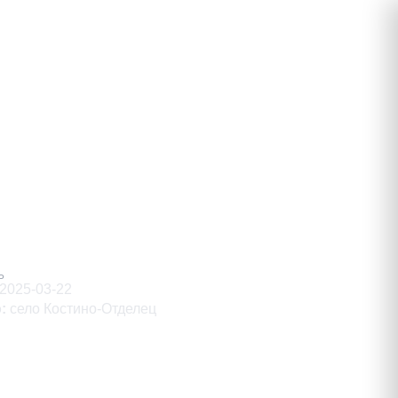
вич
Ь
2025-03-22
о
:
село Костино-Отделец