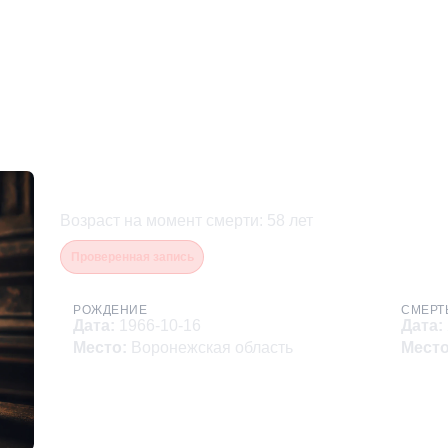
Каверин Андрей Николае
Возраст на момент смерти
:
58
лет
Проверенная запись
РОЖДЕНИЕ
СМЕРТ
Дата
:
1966-10-16
Дата
:
Место
:
Воронежская область
Мест