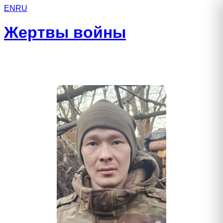
EN
RU
Жертвы войны