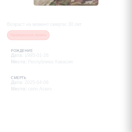
Кайлачаков Евгений Витальевич
Возраст на момент смерти
:
30
лет
Проверенная запись
РОЖДЕНИЕ
Дата
:
1995-01-26
Место
:
Республика Хакасия
СМЕРТЬ
Дата
:
2025-04-06
Место
:
село Аскиз