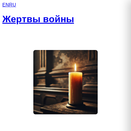
EN
RU
Жертвы войны
Кексель Виталий Викторович