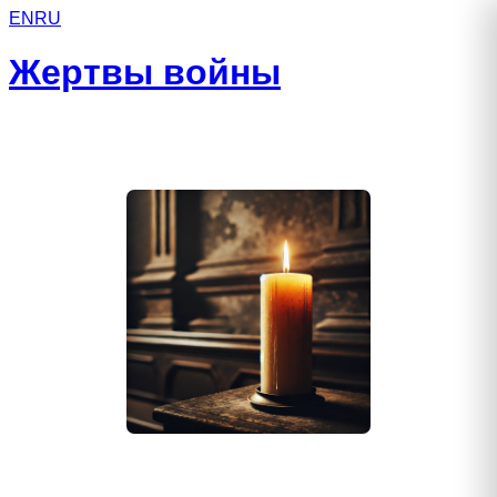
EN
RU
Жертвы войны
Кирков Михаил Михайлович