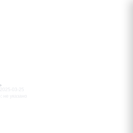
олаевич
Ь
2025-03-25
о
:
не указано