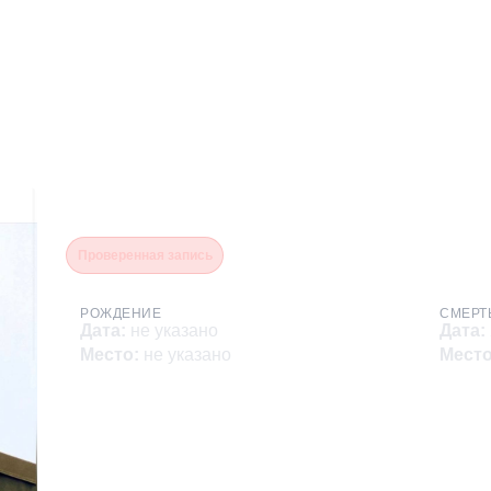
Климентьев Николай Ник
Проверенная запись
РОЖДЕНИЕ
СМЕРТ
Дата
:
не указано
Дата
:
Место
:
не указано
Мест