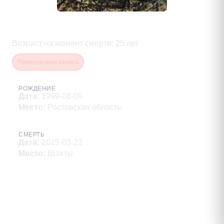
Князев Павел Павлович
Возраст на момент смерти
:
25
лет
Проверенная запись
РОЖДЕНИЕ
Дата
:
1999-08-09
Место
:
Ростовская область
СМЕРТЬ
Дата
:
2025-03-23
Место
:
Шахты