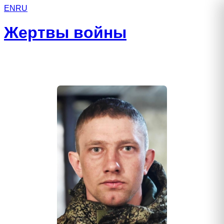
EN
RU
Жертвы войны