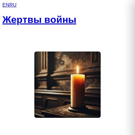
EN
RU
Жертвы войны
Коада Симион Михайлович