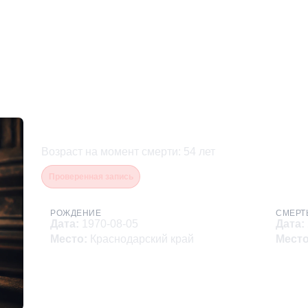
Кочергов Евгений Иванов
Возраст на момент смерти
:
54
лет
Проверенная запись
РОЖДЕНИЕ
СМЕРТ
Дата
:
1970-08-05
Дата
:
Место
:
Краснодарский край
Мест