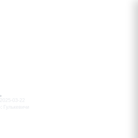
ич
Ь
2025-03-22
о
:
Гулькевичи