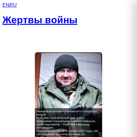
EN
RU
Жертвы войны