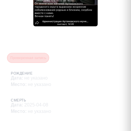
Кокотеев Александр
Анатольевич
Проверенная запись
РОЖДЕНИЕ
Дата
:
не указано
Место
:
не указано
СМЕРТЬ
Дата
:
2025-04-08
Место
:
не указано
Описание