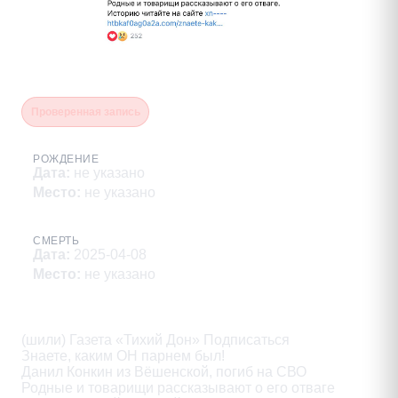
Конкин Данил
Проверенная запись
РОЖДЕНИЕ
Дата
:
не указано
Место
:
не указано
СМЕРТЬ
Дата
:
2025-04-08
Место
:
не указано
Описание
(шили) Газета «Тихий Дон» Подписаться

Знаете, каким OH парнем был!

Данил Конкин из Вёшенской, погиб на СВО

Родные и товарищи рассказывают о его отваге
